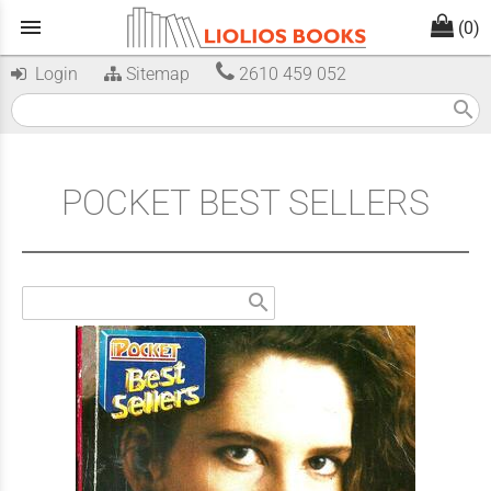
menu
(0)
Login
Sitemap
2610 459 052
search
POCKET BEST SELLERS
search