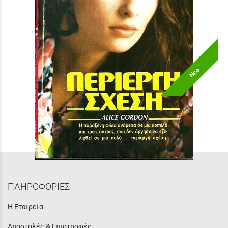
Νέο
ΠΕΡΙΕΡΓΗ ΣΧΕΣΗ *
Τιμή:
4,90 €
ΠΛΗΡΟΦΟΡΙΕΣ
Η Εταιρεία
Αποστολές & Επιστροφές