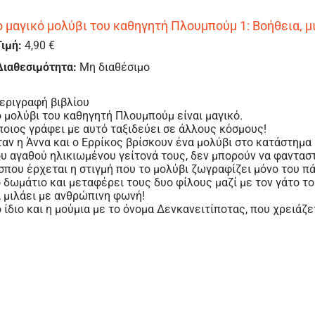
ο μαγικό μολύβι του καθηγητή Πλουμπούμ 1: Βοήθεια, 
Τιμή:
4,90 €
Διαθεσιμότητα:
Μη διαθέσιμο
εριγραφή βιβλίου
 µολύβι του καθηγητή Πλουµπούµ είναι µαγικό.
οιος γράφει µε αυτό ταξιδεύει σε άλλους κόσµους!
αν η Άννα και ο Ερρίκος βρίσκουν ένα μολύβι στο κατάστημα
υ αγαθού ηλικιωμένου γείτονά τους, δεν μπορούν να φανταστ
που έρχεται η στιγμή που το μολύβι ζωγραφίζει μόνο του π
 δωμάτιο και μεταφέρει τους δυο φίλους μαζί με τον γάτο το
 μιλάει με ανθρώπινη φωνή!
 ίδιο και η μούμια με το όνομα Δενκανειτίποτας, που χρειάζ