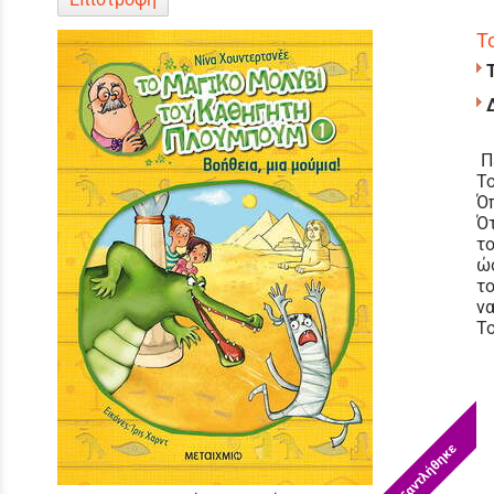
Τ
Π
Το
Όπ
Ότ
το
ώσ
το
να
Το
Εξαντλήθηκε