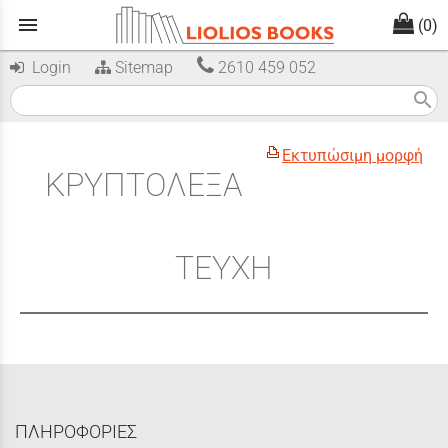
menu
(0)
Login
Sitemap
2610 459 052
search
Εκτυπώσιμη μορφή
ΚΡΥΠΤΟΛΕΞΑ
ΤΕΥΧΗ
ΠΛΗΡΟΦΟΡΙΕΣ