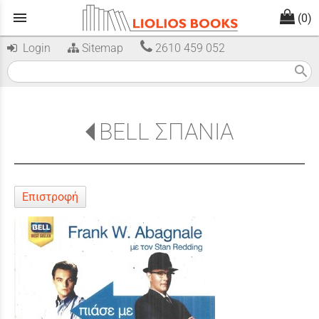
menu
(0)
Login
Sitemap
2610 459 052
search
BELL ΣΠΑΝΙΑ
Επιστροφή