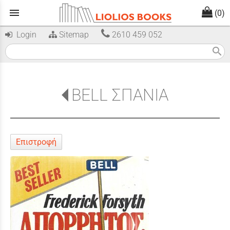
menu
(0)
Login
Sitemap
2610 459 052
search
BELL ΣΠΑΝΙΑ
Επιστροφή