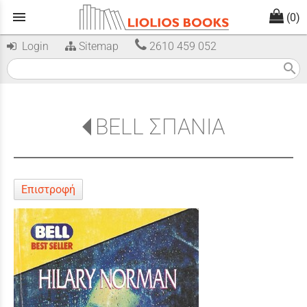
menu
(0)
Login
Sitemap
2610 459 052
search
BELL ΣΠΑΝΙΑ
Επιστροφή