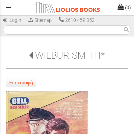
menu
(0)
Login
Sitemap
2610 459 052
search
WILBUR SMITH*
Επιστροφή