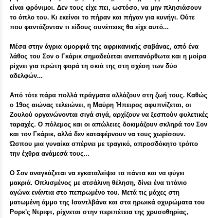
είναι φρόνιμοι. Δεν τους είχε πει, ωστόσο, να μην πλησιάσουν
το όπλο του. Κι εκείνοι το πήραν και πήγαν για κυνήγι. Ούτε
που φαντάζονταν τι είδους συνέπειες θα είχε αυτό...
Μέσα στην άγρια ομορφιά της αφρικανικής σαβάνας, από ένα
λάθος του Σον ο Γκάρικ σημαδεύεται ανεπανόρθωτα και η μοίρα
ρίχνει για πρώτη φορά τη σκιά της στη σχέση των δύο
αδελφών...
Από τότε πάρα πολλά πράγματα αλλάζουν στη ζωή τους. Καθώς
ο 19ος αιώνας τελειώνει, η Μαύρη Ήπειρος αφυπνίζεται, οι
Ζουλού οργανώνονται σιγά σιγά, αρχίζουν να ξεσπούν φυλετικές
ταραχές. Ο πόλεμος και οι απώλειες δοκιμάζουν σκληρά τον Σον
και τον Γκάρικ, αλλά δεν καταφέρνουν να τους χωρίσουν.
Ώσπου μια γυναίκα σπέρνει με τραγικό, απροσδόκητο τρόπο
την έχθρα ανάμεσά τους...
Ο Σον αναγκάζεται να εγκαταλείψει τα πάντα και να φύγει
μακριά. Οπλισμένος με ατσάλινη θέληση, δίνει ένα τιτάνιο
αγώνα ενάντια στο πεπρωμένο του. Μετά τις μάχες στη
ματωμένη άμμο της Ισαντλβάνα και στα ηρωικά οχυρώματα του
Ρορκ'ς Ντριφτ, ρίχνεται στην περιπέτεια της χρυσοθηρίας,