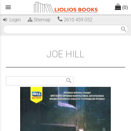
menu
(0)
Login
Sitemap
2610 459 052
search
JOE HILL
search