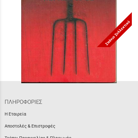
Σπάνιο Συλλεκτικό
Κερασφόρος (Horns) Joe Hill *
Τιμή:
9,90 €
ΠΛΗΡΟΦΟΡΙΕΣ
Η Εταιρεία
Αποστολές & Επιστροφές
Τρόποι Παραγγελίας & Πληρωμής