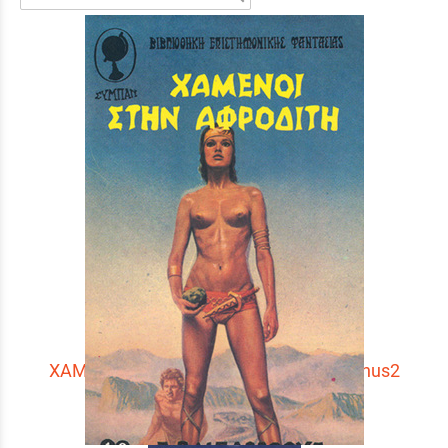
XAMENOI ΣTHN AΦPOΔITH Lost on Venus2
Τιμή:
5 €