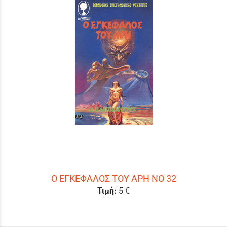
O EΓKEΦAΛOΣ TOY APΗ ΝΟ 32
Τιμή:
5 €