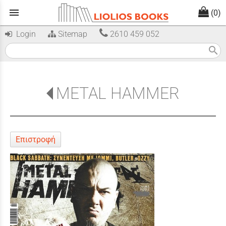
menu
(0)
Login
Sitemap
2610 459 052
search
METAL HAMMER
Επιστροφή