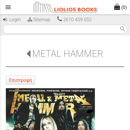
menu
(0)
Login
Sitemap
2610 459 052
search
METAL HAMMER
Επιστροφή