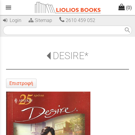
menu
(0)
Login
Sitemap
2610 459 052
search
DESIRE*
Επιστροφή