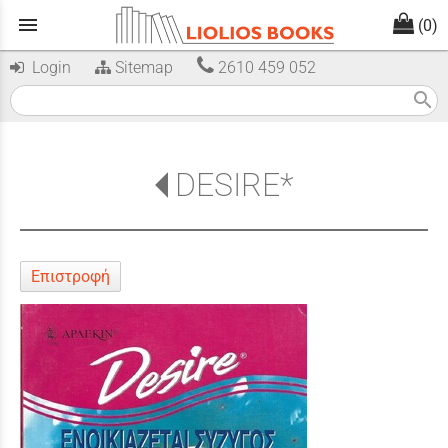
menu
(0)
Login
Sitemap
2610 459 052
search
DESIRE*
Επιστροφή