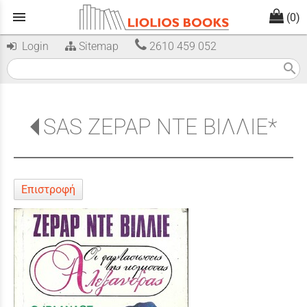
menu
(0)
Login
Sitemap
2610 459 052
search
SAS ΖΕΡΑΡ ΝΤΕ ΒΙΛΛΙΕ*
Επιστροφή