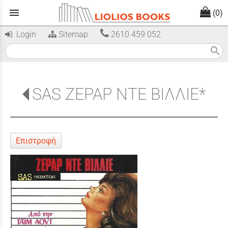
menu
(0)
Login
Sitemap
2610 459 052
search
SAS ΖΕΡΑΡ ΝΤΕ ΒΙΛΛΙΕ*
Επιστροφή