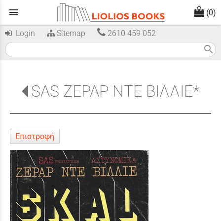
menu
(0)
Login
Sitemap
2610 459 052
search
SAS ΖΕΡΑΡ ΝΤΕ ΒΙΛΛΙΕ*
Επιστροφή