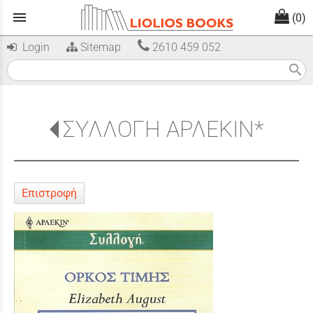
menu
(0)
Login
Sitemap
2610 459 052
search
ΣΥΛΛΟΓΗ ΑΡΛΕΚΙΝ*
Επιστροφή