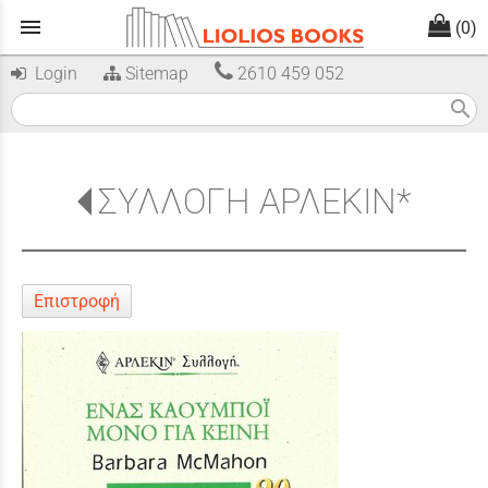
menu
(0)
Login
Sitemap
2610 459 052
search
ΣΥΛΛΟΓΗ ΑΡΛΕΚΙΝ*
Επιστροφή