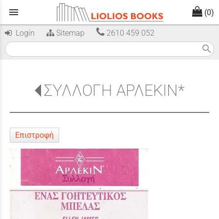
menu
(0)
Login
Sitemap
2610 459 052
search
ΣΥΛΛΟΓΗ ΑΡΛΕΚΙΝ*
Επιστροφή