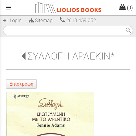
menu
(0)
Login
Sitemap
2610 459 052
search
ΣΥΛΛΟΓΗ ΑΡΛΕΚΙΝ*
Επιστροφή