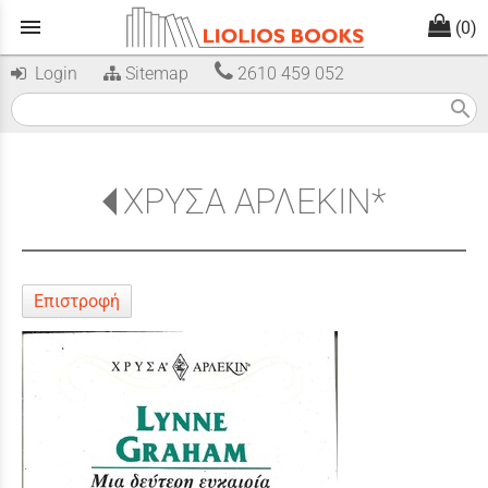
menu
(0)
Login
Sitemap
2610 459 052
search
ΧΡΥΣΑ ΑΡΛΕΚΙΝ*
Επιστροφή