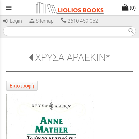
menu
(0)
Login
Sitemap
2610 459 052
search
ΧΡΥΣΑ ΑΡΛΕΚΙΝ*
Επιστροφή