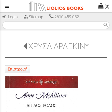
menu
(0)
Login
Sitemap
2610 459 052
search
ΧΡΥΣΑ ΑΡΛΕΚΙΝ*
Επιστροφή