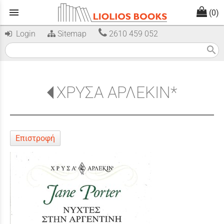
menu
(0)
Login
Sitemap
2610 459 052
search
ΧΡΥΣΑ ΑΡΛΕΚΙΝ*
Επιστροφή