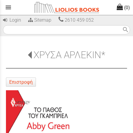
menu
(0)
Login
Sitemap
2610 459 052
search
ΧΡΥΣΑ ΑΡΛΕΚΙΝ*
Επιστροφή