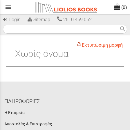
menu
(0)
Login
Sitemap
2610 459 052
search
Εκτυπώσιμη μορφή
Χωρίς όνομα
ΠΛΗΡΟΦΟΡΙΕΣ
Η Εταιρεία
Αποστολές & Επιστροφές