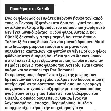
Προσθήκη στο Καλάθι
Ενώ οι φίλοι μας οι Γαλάτες περνούν ήσυχα τον καιρό
τους, ο Πανοραμίξ φτάνει στα όρια του ,γιατί το υπερ-
εντελώς πολύτιμο δρεπάνι του έσπασε και χωρίς αυτό
δεν έχει μαγικό φίλτρο. Οι δυό φίλοι, Αστερίξ και
Οβελίξ ξεκινούν για την μακρινή Λουτέτια όπου ο
Ταλεντίξ θα τους δώσει ένα νέο μαγικό δρεπάνι. Μετά
απο διάφορα μικροεπεισόδεια απο μανιακούς
συλλέκτες καρπαζιών και φαπών εν γένει, οι δυο φίλοι
φθάνουν στην όμορφη Λουτέτια για να διαπιστώσουν
ότι ο Ταλεντίξ έχει εξαφανιστεί και, α…όλα κι΄όλα, αν
πειράζει κανείς τους φίλους του Αστερίξ είναι ικανός
ακόμα και να σπάσει την Pax Romana!.
Οι έρευνες τους οδηγούν στα ίχνη της μαφίας των
δρεπανιών και στο μεγάλο ντόλμεν του δάσους όπου η
σπείρα κρύβει τα δρεπάνια. Μετά απο μια εφαρμογή
συγχρόνων τεχνικών συζήτησης με τους κακοποιούς
αναζητούν τα ίχνη του Ταλεντίξ, του ξαδέρφου του
Οβελίξ, ο οποίος δουλεύει φυλακισμένος για
λογαριασμό του έπαρχου Βαρεμάριους. Αυτός ο
έπαρχος είχε στήσει την επιχείρηση για να