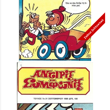
Σπάνιο Συλλεκτικό
ΤΕΥΧΟΣ ΝΟ 8***
Τιμή:
3,90 €