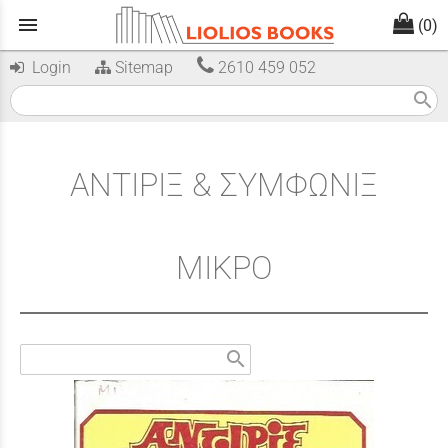
menu
(0)
Login
Sitemap
2610 459 052
search
ΑΝΤΙΡΙΞ & ΣΥΜΦΩΝΙΞ
ΜΙΚΡΟ
search