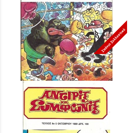
Σπάνιο Συλλεκτικό
ΤΕΥΧΟΣ ΝΟ 9***
Τιμή:
3,90 €