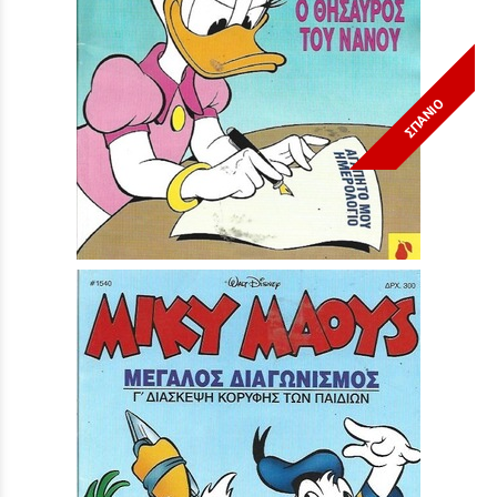
ΣΠΑΝΙΟ
Μίκυ Μάους #1508***
Τιμή:
3,90 €