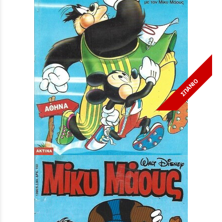
ΣΠΑΝΙΟ
Μίκυ Μάους #1620***
Τιμή:
3,90 €