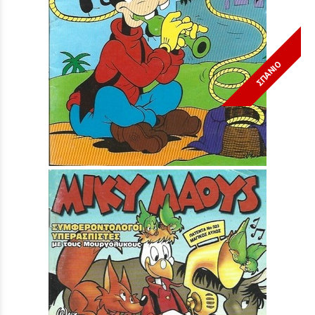
ΣΠΑΝΙΟ
Μίκυ Μάους #1424***
Τιμή:
3,90 €