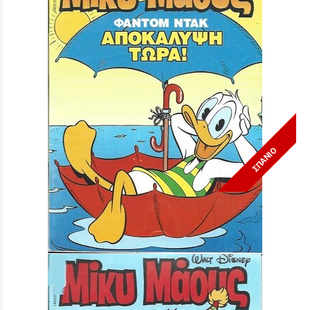
ΣΠΑΝΙΟ
Μίκυ Μάους #1462***
Τιμή:
3,90 €