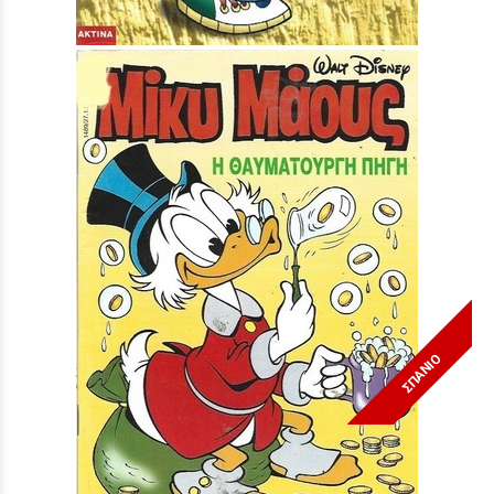
ΣΠΑΝΙΟ
Μίκυ Μάους #1489***
Τιμή:
3,90 €