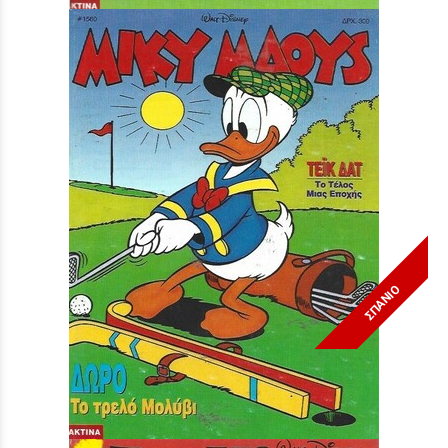
ΣΠΑΝΙΟ
Μίκυ Μάους #1560***
Τιμή:
3,90 €