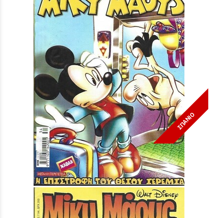
ΣΠΑΝΙΟ
Μίκυ Μάους #2145***
Τιμή:
3,90 €