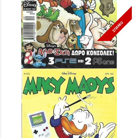
ΣΠΑΝΙΟ
Μίκυ Μάους #1890***
Τιμή:
3,90 €