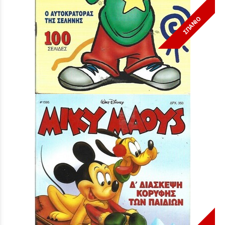
ΣΠΑΝΙΟ
Μίκυ Μάους #1519***
Τιμή:
3,90 €