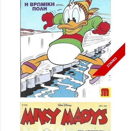
ΣΠΑΝΙΟ
Μίκυ Μάους #1493***
Τιμή:
3,90 €