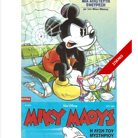
ΣΠΑΝΙΟ
Μίκυ Μάους #1596***
Τιμή:
3,90 €