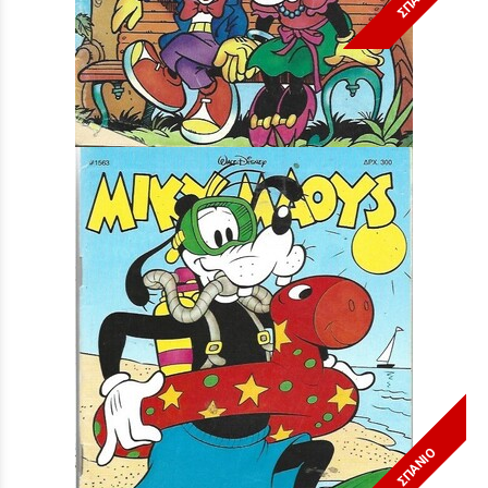
Μίκυ Μάους #1454***
Τιμή:
3,90 €
ΣΠΑΝΙΟ