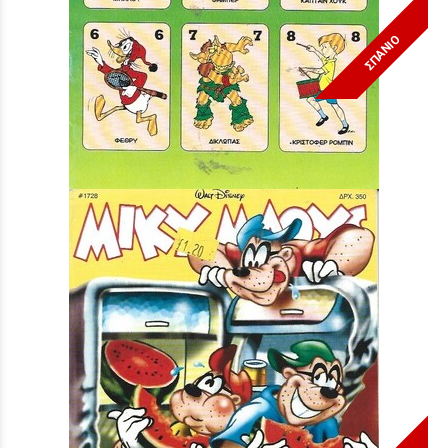
ΣΠΑΝΙΟ
Μίκυ Μάους #1367***
Τιμή:
3,90 €