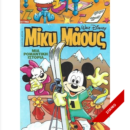
Μίκυ Μάους #1549***
Τιμή:
3,90 €
ΣΠΑΝΙΟ
Μίκυ Μάους #1494***