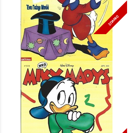
ΣΠΑΝΙΟ
Μίκυ Μάους #1553***
Τιμή:
3,90 €