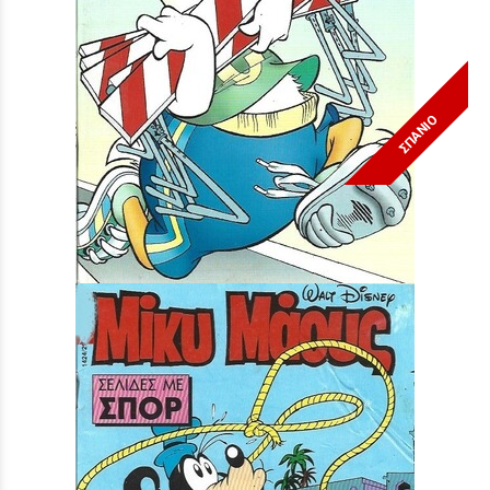
ΣΠΑΝΙΟ
Μίκυ Μάους #1533***
Τιμή:
3,90 €