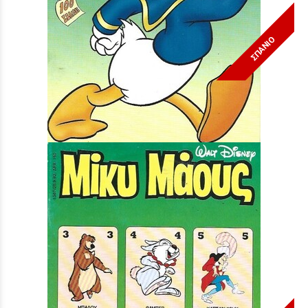
ΣΠΑΝΙΟ
Μίκυ Μάους #1535***
Τιμή:
3,90 €