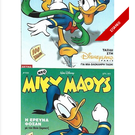
ΣΠΑΝΙΟ
Μίκυ Μάους #1540***
Τιμή:
3,90 €