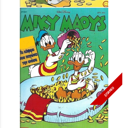
ΣΠΑΝΙΟ
Μίκυ Μάους #1561***
Τιμή:
3,90 €