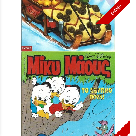
ΣΠΑΝΙΟ
Μίκυ Μάους #1595***
Τιμή:
3,90 €