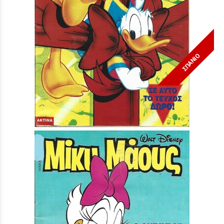
ΣΠΑΝΙΟ
Μίκυ Μάους #1652***
Τιμή:
3,90 €