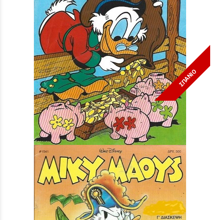
ΣΠΑΝΙΟ
Μίκυ Μάους #1390***
Τιμή:
3,90 €