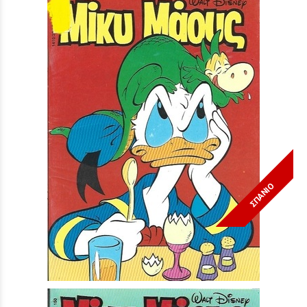
ΣΠΑΝΙΟ
Μίκυ Μάους #1410***
Τιμή:
3,90 €