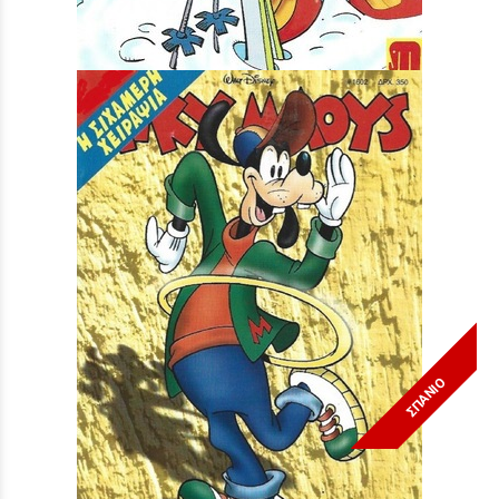
Τιμή:
3,90 €
ΣΠΑΝΙΟ
Μίκυ Μάους #1602***
Τιμή:
3,90 €