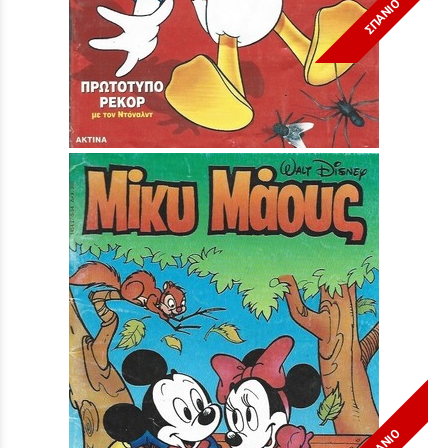
ΣΠΑΝΙΟ
Μίκυ Μάους #1663***
Τιμή:
3,90 €
ΣΠΑΝΙΟ