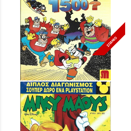
ΣΠΑΝΙΟ
Μίκυ Μάους #1496***
Τιμή:
4,90 €