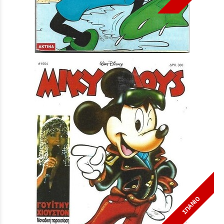
Μίκυ Μάους #1563***
Τιμή:
3,90 €
ΣΠΑΝΙΟ