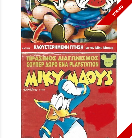
ΣΠΑΝΙΟ
Μίκυ Μάους #1728***
Τιμή:
3,90 €