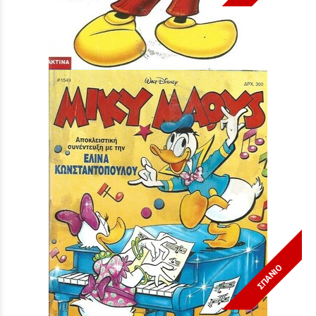
Μίκυ Μάους #1554***
Τιμή:
3,90 €
ΣΠΑΝΙΟ