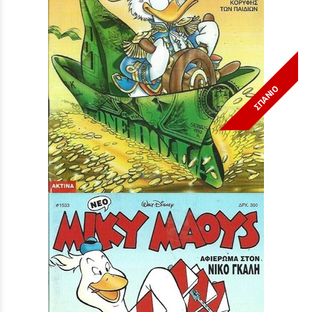
ΣΠΑΝΙΟ
Μίκυ Μάους #1541***
Τιμή:
3,90 €