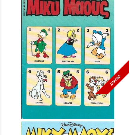
ΣΠΑΝΙΟ
Μίκυ Μάους #1358***
Τιμή:
3,90 €