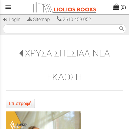
menu
(0)
Login
Sitemap
2610 459 052
search
ΧΡΥΣΑ ΣΠΕΣΙΑΛ ΝΕΑ
ΕΚΔΟΣΗ
Επιστροφή