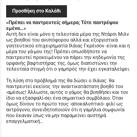
Προσθήκη στο Καλάθι
«Πρέπει να παντρευτείς σήμερα; Τότε παντρέψου
εμένα…»
Αυτή δεν είναι μόνο η τελευταία μέρα της Ντάρσι Μιλν
ως βοηθού του ανυπόφορου αλλά και εξοργιστικά
γοητευτικού επιχειρηματία Ιλάιας Γκρέισον -είναι και η
μέρα του γά-μου της! Πρέπει οπωσδήποτε να
παντρευτεί προκειμένου να πάρει την κηδεμονία της
ορφανής βαφτιστήρας της, όμως διαπιστώνει την
τελευταία στιγμή ότι ο γαμπρός την έχει εγκαταλείψει.
Τη λύση στο πρόβλημά της θα δώσει ο Ιλάιας: θα
παντρευτεί εκείνος την αναντικατάστατη βοηθό του
-αμέσως! Άλλωστε, αυτός ο γάμος θα βοηθήσει και τον
ίδιο να εξασφαλί-σει ένα σημαντικό συμβόλαιο. Όταν
όμως δίνουν το πρώτο τους -αποκαλυπτικό- φιλί ως
αντρόγυνο, συνειδητοποιούν ότι η γαμήλια συμφωνία
που έκαναν ίσως να μην παραμείνει αυστηρά
επαγγελματική…