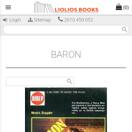
menu
(0)
Login
Sitemap
2610 459 052
search
BARON
search