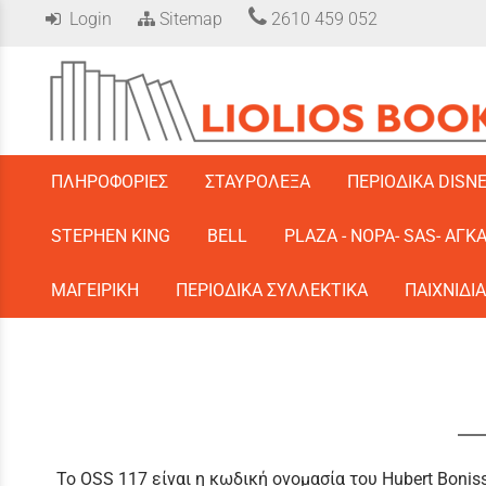
Login
Sitemap
2610 459 052
/
ΠΛΗΡΟΦΟΡΙΕΣ
ΣΤΑΥΡΟΛΕΞΑ
ΠΕΡΙΟΔΙΚΑ DISN
STEPHEN KING
BELL
PLAZA - ΝΟΡΑ- SAS- ΑΓΚ
ΜΑΓΕΙΡΙΚΗ
ΠΕΡΙΟΔΙΚΑ ΣΥΛΛΕΚΤΙΚΑ
ΠΑΙΧΝΙΔΙΑ
Το OSS 117 είναι η κωδική ονομασία του Hubert Boni