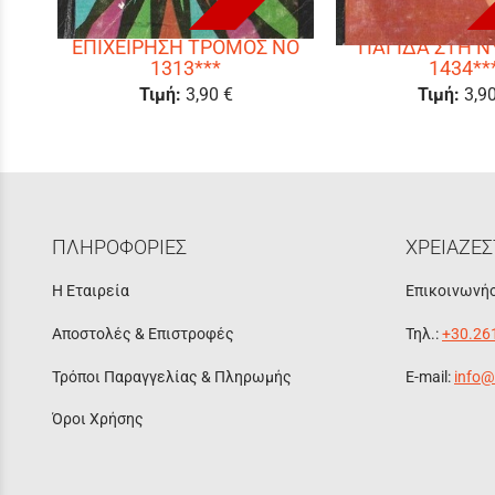
ΕΠΙΧΕΙΡΗΣΗ ΤΡΟΜΟΣ ΝΟ
ΠΑΓΙΔΑ ΣΤΗ Ν
1313***
1434**
Τιμή:
3,90 €
Τιμή:
3,9
ΠΛΗΡΟΦΟΡΙΕΣ
ΧΡΕΙΑΖΕΣ
Η Εταιρεία
Επικοινωνήσ
Αποστολές & Επιστροφές
Τηλ.:
+30.26
Τρόποι Παραγγελίας & Πληρωμής
E-mail:
info@
Όροι Χρήσης