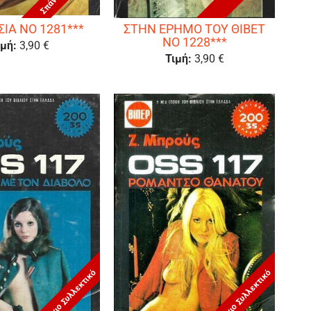
ΙΑ ΝΟ 1281***
ΣΤΗΝ ΕΡΗΜΟ ΤΟΥ ΘΙΒΕΤ
ΝΟ 1228***
ιμή:
3,90 €
Τιμή:
3,90 €
Σπάνιο Συλλεκτικό
Σπάνιο Συλλεκτικό