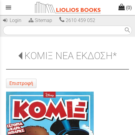
menu
(0)
Login
Sitemap
2610 459 052
search
ΚΟΜΙΞ ΝΕΑ ΕΚΔΟΣΗ*
Επιστροφή