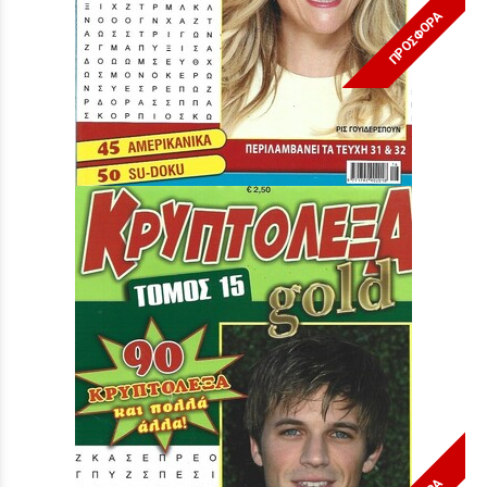
ΠΡΟΣΦΟΡΑ
ΚΡΥΠΤΟΛΕΞΑ GOLD ΝΟ 16***
Τιμή:
2,50 €