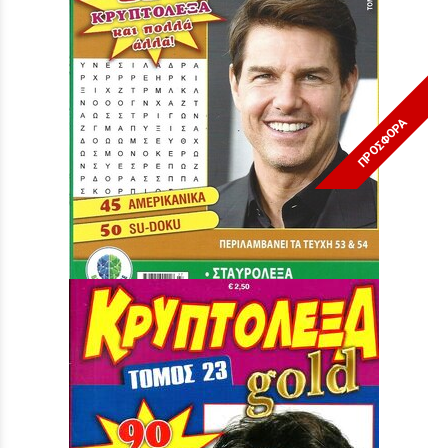
ΠΡΟΣΦΟΡΑ
ΚΡΥΠΤΟΛΕΞΑ GOLD ΝΟ 27***
Τιμή:
2,50 €