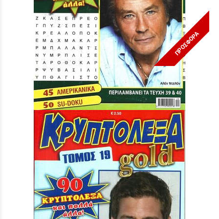
ΠΡΟΣΦΟΡΑ
ΚΡΥΠΤΟΛΕΞΑ GOLD ΝΟ 20***
Τιμή:
2,50 €