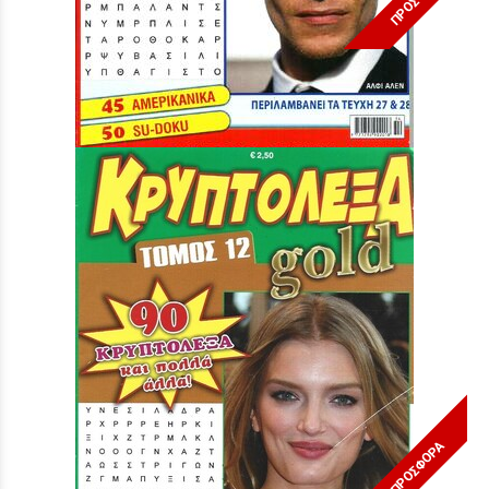
ΚΡΥΠΤΟΛΕΞΑ GOLD ΝΟ 14***
Τιμή:
2,50 €
ΠΡΟΣΦΟΡΑ