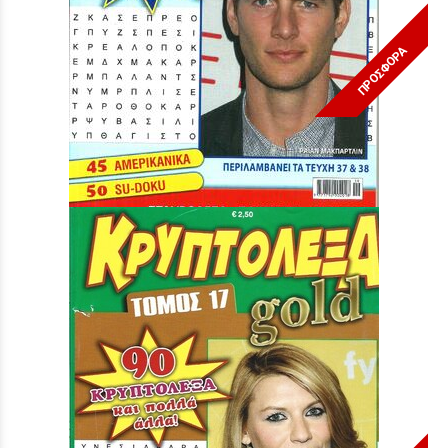
ΠΡΟΣΦΟΡΑ
ΚΡΥΠΤΟΛΕΞΑ GOLD ΝΟ 19***
Τιμή:
2,50 €